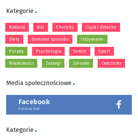
Kategorie
Badania
Ból
Choroby
Ciąża i dziecko
Diety
Domowe sposoby
Odżywianie
Porady
Psychologia
Senior
Sport
Wiadomości
Zabiegi
Zdrowie
Ćwiczenia
Media społecznościowe
Facebook
Follow me!
Kategorie