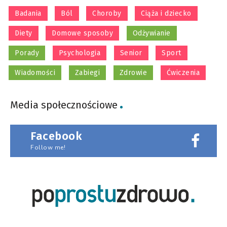
Badania
Ból
Choroby
Ciąża i dziecko
Diety
Domowe sposoby
Odżywianie
Porady
Psychologia
Senior
Sport
Wiadomości
Zabiegi
Zdrowie
Ćwiczenia
Media społecznościowe
Facebook
Follow me!