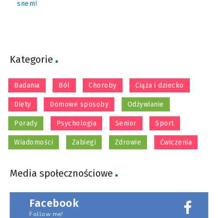
snem!
Kategorie
Badania
Ból
Choroby
Ciąża i dziecko
Diety
Domowe sposoby
Odżywianie
Porady
Psychologia
Senior
Sport
Wiadomości
Zabiegi
Zdrowie
Ćwiczenia
Media społecznościowe
Facebook
Follow me!