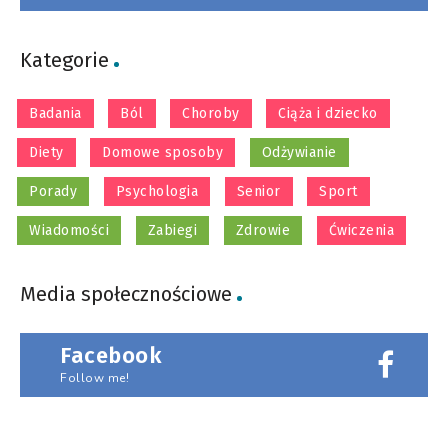
Kategorie
Badania
Ból
Choroby
Ciąża i dziecko
Diety
Domowe sposoby
Odżywianie
Porady
Psychologia
Senior
Sport
Wiadomości
Zabiegi
Zdrowie
Ćwiczenia
Media społecznościowe
Facebook
Follow me!