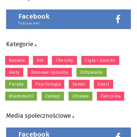
Facebook
Follow me!
Kategorie
Badania
Ból
Choroby
Ciąża i dziecko
Diety
Domowe sposoby
Odżywianie
Porady
Psychologia
Senior
Sport
Wiadomości
Zabiegi
Zdrowie
Ćwiczenia
Media społecznościowe
Facebook