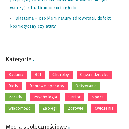
walczyć z brakiem uczucia głodu!
Diastema – problem natury zdrowotnej, defekt
kosmetyczny czy atut?
Kategorie
Badania
Ból
Choroby
Ciąża i dziecko
Diety
Domowe sposoby
Odżywianie
Porady
Psychologia
Senior
Sport
Wiadomości
Zabiegi
Zdrowie
Ćwiczenia
Media społecznościowe