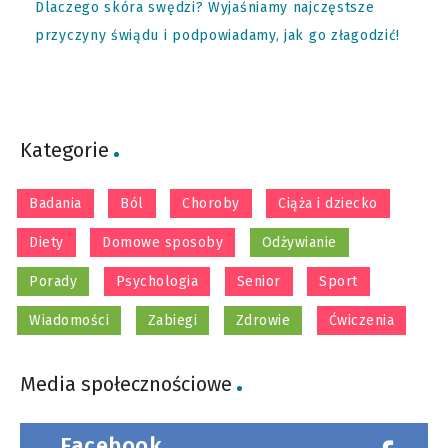
Dlaczego skóra swędzi? Wyjaśniamy najczęstsze
przyczyny świądu i podpowiadamy, jak go złagodzić!
Kategorie
Badania
Ból
Choroby
Ciąża i dziecko
Diety
Domowe sposoby
Odżywianie
Porady
Psychologia
Senior
Sport
Wiadomości
Zabiegi
Zdrowie
Ćwiczenia
Media społecznościowe
Facebook