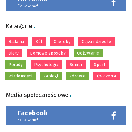
Follow me!
Kategorie
Badania
Ból
Choroby
Ciąża i dziecko
Diety
Domowe sposoby
Odżywianie
Porady
Psychologia
Senior
Sport
Wiadomości
Zabiegi
Zdrowie
Ćwiczenia
Media społecznościowe
Facebook
Follow me!