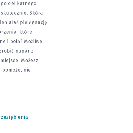
ego delikatnego
 skutecznie. Skóra
ieniałaś pielęgnację
rzenia, które
e i bolą? Możliwe,
zrobić napar z
 miejsce. Możesz
ie pomoże, nie
rzeziębienia