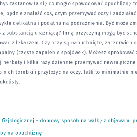
abyś zastanowiła się co mogło spowodować opuchliznę t
ej będzie znaleźć coś, czym przemywać oczy i zadziałać
wykle delikatna i podatna na podrażnienia. Być może zm
ś z substancją drażniącą? Inną przyczyną mogą być scho
wać z lekarzem. Czy oczy są napuchnięte, zaczerwienion
zapalny (częste zapalenie spojówek). Możesz spróbować 
j herbaty i kilka razy dziennie przemywać newralgiczne
 nich torebki i przyłożyć na oczy. Jeśli to minimalnie n
okulisty.
li fizjologicznej – domowy sposób na walkę z objawami p
by na opuchliznę