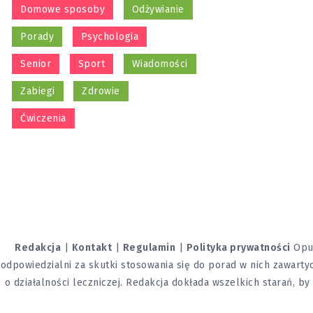
Domowe sposoby
Odżywianie
Porady
Psychologia
Senior
Sport
Wiadomości
Zabiegi
Zdrowie
Ćwiczenia
Redakcja
|
Kontakt
|
Regulamin
|
Polityka prywatności
Opub
odpowiedzialni za skutki stosowania się do porad w nich zawartyc
o działalności leczniczej. Redakcja dokłada wszelkich starań, b