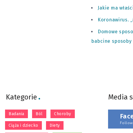
Jakie ma właśc
Koronawirus. „
Domowe sposoby
babcine sposoby 
Kategorie
Media 
Badania
Ból
Choroby
Fac
Follow
Ciąża i dziecko
Diety