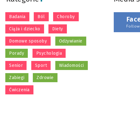
Badania
Ból
Choroby
Fac
Follow
Ciąża i dziecko
Diety
Domowe sposoby
Odżywianie
Porady
Psychologia
Senior
Sport
Wiadomości
Zabiegi
Zdrowie
Ćwiczenia