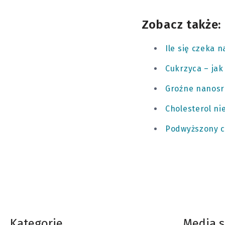
Zobacz także:
Ile się czeka
Cukrzyca – jak
Groźne nanosr
Cholesterol ni
Podwyższony ch
Kategorie
Media 