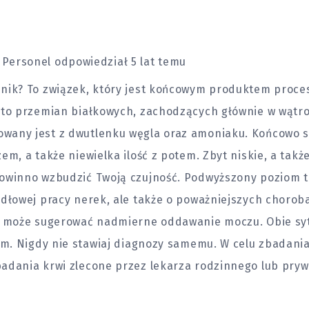
Personel
odpowiedział 5 lat temu
nik? To związek, który jest końcowym produktem proc
 to przemian białkowych, zachodzących głównie w wątrob
any jest z dwutlenku węgla oraz amoniaku. Końcowo s
em, a także niewielka ilość z potem. Zbyt niskie, a takż
owinno wzbudzić Twoją czujność. Podwyższony poziom 
idłowej pracy nerek, ale także o poważniejszych choro
st może sugerować nadmierne oddawanie moczu. Obie sy
zem. Nigdy nie stawiaj diagnozy samemu. W celu zbadan
adania krwi zlecone przez lekarza rodzinnego lub prywa