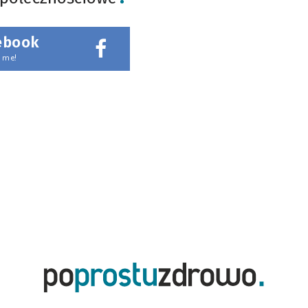
ebook
 me!