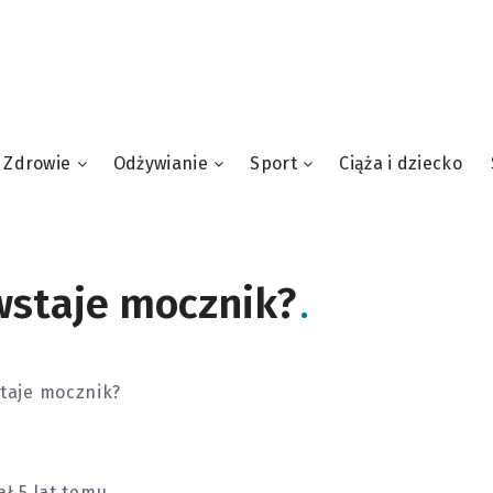
Zdrowie
Odżywianie
Sport
Ciąża i dziecko
wstaje mocznik?
taje mocznik?
ł 5 lat temu