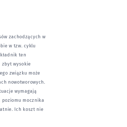
esów zachodzących w
ie w tzw. cyklu
kładnik ten
e zbyt wysokie
tego związku może
bach nowotworowych.
tuacje wymagają
ia poziomu mocznika
tnie. Ich koszt nie