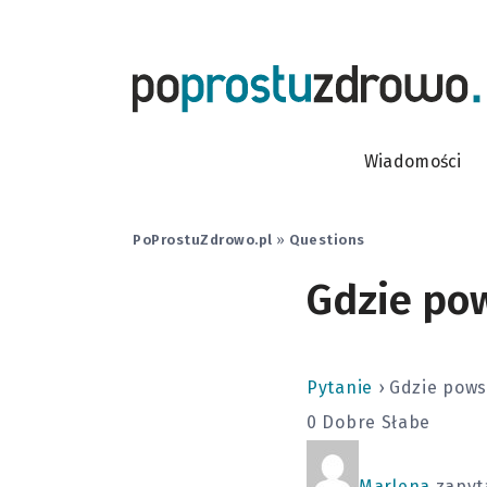
Wiadomości
PoProstuZdrowo.pl
»
Questions
Gdzie po
Pytanie
›
Gdzie pows
0
Dobre
Słabe
Marlena
zapyta