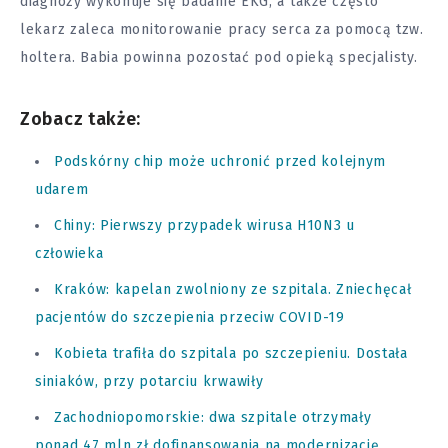
diagnozy wykonuje się badanie EKG, a także często
lekarz zaleca monitorowanie pracy serca za pomocą tzw.
holtera. Babia powinna pozostać pod opieką specjalisty.
Zobacz także:
Podskórny chip może uchronić przed kolejnym
udarem
Chiny: Pierwszy przypadek wirusa H10N3 u
człowieka
Kraków: kapelan zwolniony ze szpitala. Zniechęcał
pacjentów do szczepienia przeciw COVID-19
Kobieta trafiła do szpitala po szczepieniu. Dostała
siniaków, przy potarciu krwawiły
Zachodniopomorskie: dwa szpitale otrzymały
ponad 47 mln zł dofinansowania na modernizację