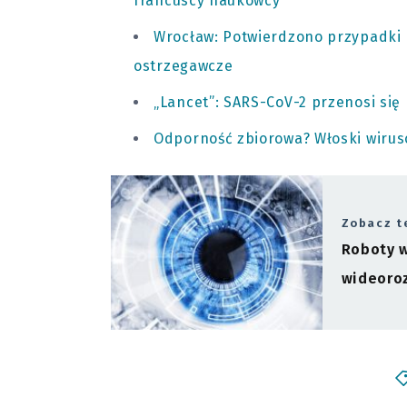
francuscy naukowcy
Wrocław: Potwierdzono przypadki p
ostrzegawcze
„Lancet”: SARS-CoV-2 przenosi się
Odporność zbiorowa? Włoski wiruso
Zobacz t
Roboty w
wideoro