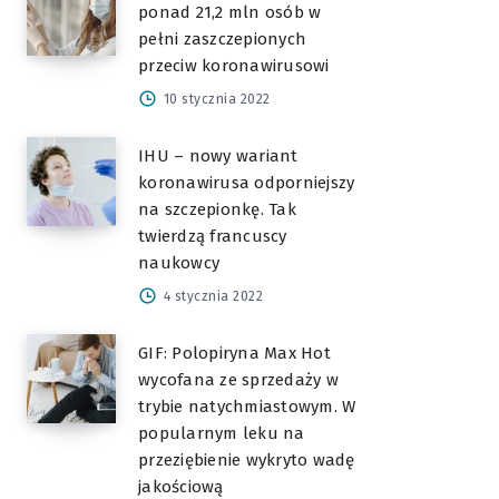
ponad 21,2 mln osób w
pełni zaszczepionych
przeciw koronawirusowi
10 stycznia 2022
IHU – nowy wariant
koronawirusa odporniejszy
na szczepionkę. Tak
twierdzą francuscy
naukowcy
4 stycznia 2022
GIF: Polopiryna Max Hot
wycofana ze sprzedaży w
trybie natychmiastowym. W
popularnym leku na
przeziębienie wykryto wadę
jakościową