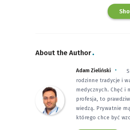
Sho
About the Author
Adam Zieliński
S
rodzinne tradycje i
medycznych. Chęć i m
profesja, to prawdziw
wiedzą. Prywatnie mą
którego chce być wz