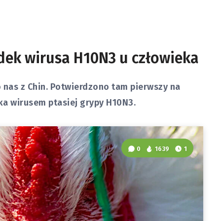
dek wirusa H10N3 u człowieka
 nas z Chin. Potwierdzono tam pierwszy na
ka wirusem ptasiej grypy H10N3.
0
1639
1