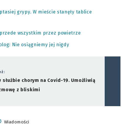
tasiej grypy. W mieście stanęły tablice
 przede wszystkim przez powietrze
log: Nie osiągniemy jej nigdy
eż:
 służbie chorym na Covid-19. Umożliwią
zmowę z bliskimi
Wiadomości