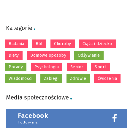
Kategorie
Badania
Ból
Choroby
Ciąża i dziecko
Diety
Domowe sposoby
Odżywianie
Porady
Psychologia
Senior
Sport
Wiadomości
Zabiegi
Zdrowie
Ćwiczenia
Media społecznościowe
Facebook
Follow me!