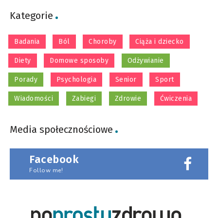
Kategorie
Badania
Ból
Choroby
Ciąża i dziecko
Diety
Domowe sposoby
Odżywianie
Porady
Psychologia
Senior
Sport
Wiadomości
Zabiegi
Zdrowie
Ćwiczenia
Media społecznościowe
Facebook
Follow me!