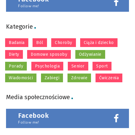
Follow me!
Kategorie
Badania
Ból
Choroby
Ciąża i dziecko
Diety
Domowe sposoby
Odżywianie
Porady
Psychologia
Senior
Sport
Wiadomości
Zabiegi
Zdrowie
Ćwiczenia
Media społecznościowe
Facebook
Follow me!