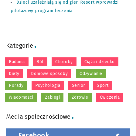
Dzieci uzależniają się od gier. Resort wprowadzi
pilotażowy program leczenia
Kategorie
Badania
Ból
Choroby
Ciąża i dziecko
Diety
Domowe sposoby
Odżywianie
Porady
Psychologia
Senior
Sport
Wiadomości
Zabiegi
Zdrowie
Ćwiczenia
Media społecznościowe
Facebook