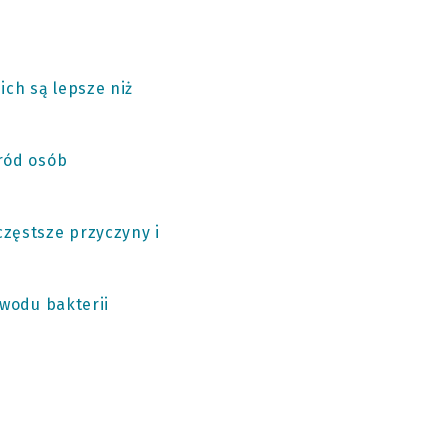
ch są lepsze niż
śród osób
częstsze przyczyny i
owodu bakterii