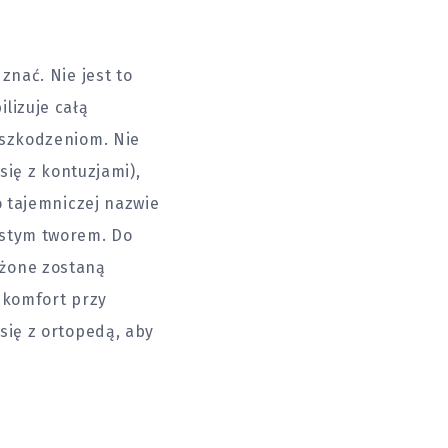
znać. Nie jest to
lizuje całą
uszkodzeniom. Nie
się z kontuzjami),
o tajemniczej nazwie
istym tworem. Do
ażone zostaną
skomfort przy
się z ortopedą, aby