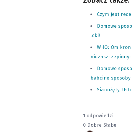
Zobacz także:
Czym jest rece
Domowe sposoby
leki!
WHO: Omikron d
niezaszczepiony
Domowe sposoby
babcine sposoby 
Sianożęty, Ust
1 odpowiedzi
0
Dobre
Słabe