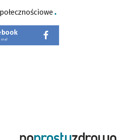
społecznościowe
ebook
 me!