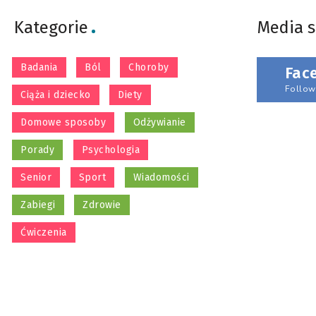
Kategorie
Media 
Badania
Ból
Choroby
Fac
Follow
Ciąża i dziecko
Diety
Domowe sposoby
Odżywianie
Porady
Psychologia
Senior
Sport
Wiadomości
Zabiegi
Zdrowie
Ćwiczenia