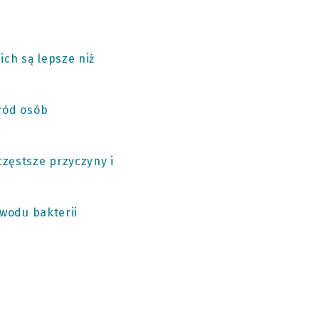
ch są lepsze niż
śród osób
częstsze przyczyny i
owodu bakterii