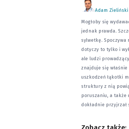
Adam Zieliński
Mogłoby się wydawać,
jednak prawda. Szcze
sylwetkę. Spoczywa 
dotyczy to tylko i w
ale ludzi prowadzący
znajduje się właśni
uszkodzeń łąkotki m
struktury z nią powi
poruszaniu, a także 
dokładnie przyjrzał 
Zobacz także: