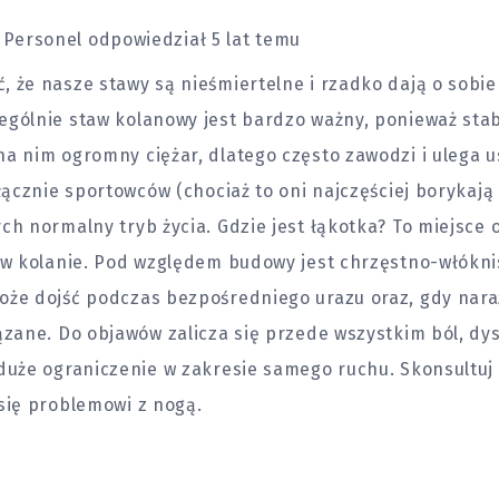
Personel
odpowiedział 5 lat temu
 że nasze stawy są nieśmiertelne i rzadko dają o sobie 
gólnie staw kolanowy jest bardzo ważny, ponieważ stabi
na nim ogromny ciężar, dlatego często zawodzi i ulega 
yłącznie sportowców (chociaż to oni najczęściej borykają 
ch normalny tryb życia. Gdzie jest łąkotka? To miejsce 
e w kolanie. Pod względem budowy jest chrzęstno-włókn
oże dojść podczas bezpośredniego urazu oraz, gdy nar
ązane. Do objawów zalicza się przede wszystkim ból, dy
duże ograniczenie w zakresie samego ruchu. Skonsultuj 
się problemowi z nogą.