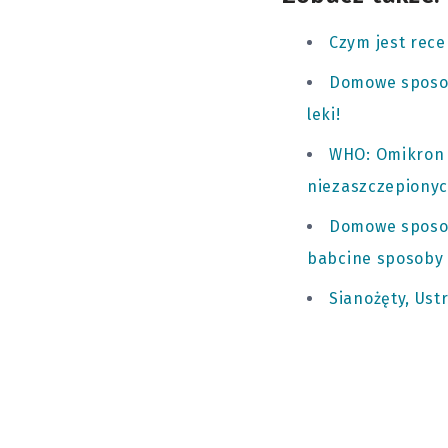
Czym jest rece
Domowe sposoby
leki!
WHO: Omikron d
niezaszczepiony
Domowe sposoby
babcine sposoby 
Sianożęty, Ust