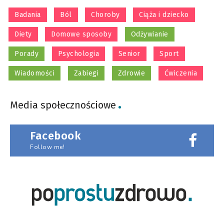
Badania
Ból
Choroby
Ciąża i dziecko
Diety
Domowe sposoby
Odżywianie
Porady
Psychologia
Senior
Sport
Wiadomości
Zabiegi
Zdrowie
Ćwiczenia
Media społecznościowe
Facebook
Follow me!