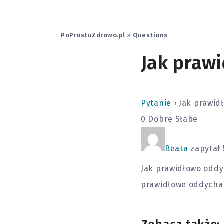
PoProstuZdrowo.pl
»
Questions
Jak praw
Pytanie
›
Jak prawid
0
Dobre
Słabe
Beata
zapytał 
Jak prawidłowo oddy
prawidłowe oddychan