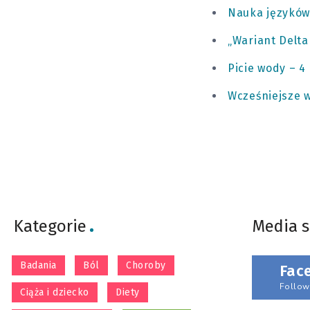
Nauka języków
„Wariant Delta
Picie wody – 4
Wcześniejsze w
Kategorie
Media 
Badania
Ból
Choroby
Fac
Follow
Ciąża i dziecko
Diety