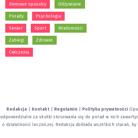
Domowe sposoby
Odżywianie
Porady
Psychologia
Senior
Sport
Wiadomości
Zabiegi
Zdrowie
Ćwiczenia
Redakcja
|
Kontakt
|
Regulamin
|
Polityka prywatności
Opub
odpowiedzialni za skutki stosowania się do porad w nich zawartyc
o działalności leczniczej. Redakcja dokłada wszelkich starań, b