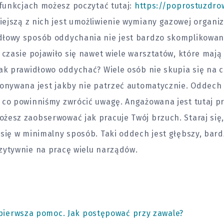
 funkcjach możesz poczytać tutaj:
https://poprostuzdro
iejszą z nich jest umożliwienie wymiany gazowej organ
łowy sposób oddychania nie jest bardzo skomplikowany
 czasie pojawiło się nawet wiele warsztatów, które mają
ak prawidłowo oddychać? Wiele osób nie skupia się na c
konywana jest jakby nie patrzeć automatycznie. Oddech
 co powinniśmy zwrócić uwagę. Angażowana jest tutaj 
żesz zaobserwować jak pracuje Twój brzuch. Staraj się,
się w minimalny sposób. Taki oddech jest głębszy, bardz
zytywnie na pracę wielu narządów.
 pierwsza pomoc. Jak postępować przy zawale?