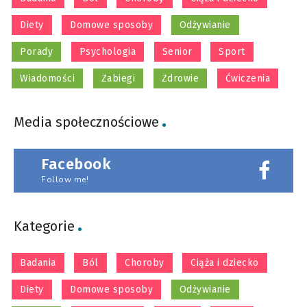
Diety
Domowe sposoby
Odżywianie
Porady
Psychologia
Senior
Sport
Wiadomości
Zabiegi
Zdrowie
Ćwiczenia
Media społecznościowe
Facebook
Follow me!
Kategorie
Badania
Ból
Choroby
Ciąża i dziecko
Diety
Domowe sposoby
Odżywianie