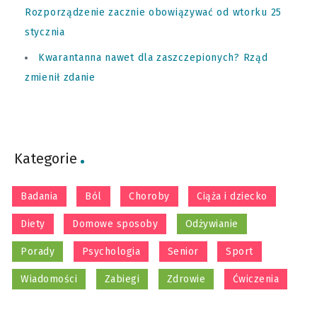
Rozporządzenie zacznie obowiązywać od wtorku 25
stycznia
Kwarantanna nawet dla zaszczepionych? Rząd
zmienił zdanie
Kategorie
Badania
Ból
Choroby
Ciąża i dziecko
Diety
Domowe sposoby
Odżywianie
Porady
Psychologia
Senior
Sport
Wiadomości
Zabiegi
Zdrowie
Ćwiczenia