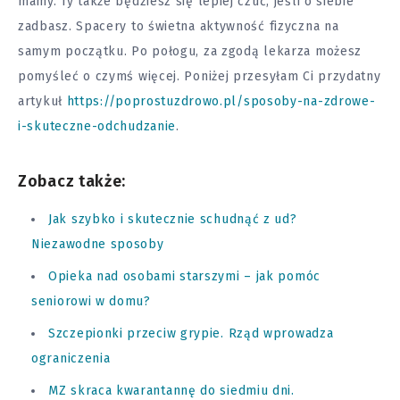
mamy. Ty także będziesz się lepiej czuć, jeśli o siebie
zadbasz. Spacery to świetna aktywność fizyczna na
samym początku. Po połogu, za zgodą lekarza możesz
pomyśleć o czymś więcej. Poniżej przesyłam Ci przydatny
artykuł
https://poprostuzdrowo.pl/sposoby-na-zdrowe-
i-skuteczne-odchudzanie
.
Zobacz także:
Jak szybko i skutecznie schudnąć z ud?
Niezawodne sposoby
Opieka nad osobami starszymi – jak pomóc
seniorowi w domu?
Szczepionki przeciw grypie. Rząd wprowadza
ograniczenia
MZ skraca kwarantannę do siedmiu dni.