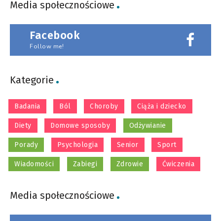
Media społecznościowe
Facebook
Follow me!
Kategorie
Badania
Ból
Choroby
Ciąża i dziecko
Diety
Domowe sposoby
Odżywianie
Porady
Psychologia
Senior
Sport
Wiadomości
Zabiegi
Zdrowie
Ćwiczenia
Media społecznościowe