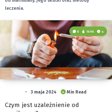
od marihuany, jego skutki oraz metody
leczenia.
0
1696
4
3 maja 2024
Min Read
4
Czym jest uzależnienie od