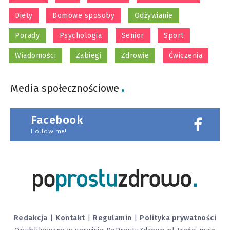
Diety
Domowe sposoby
Odżywianie
Porady
Psychologia
Senior
Sport
Wiadomości
Zabiegi
Zdrowie
Ćwiczenia
Media społecznościowe
Facebook
Follow me!
Redakcja
|
Kontakt
|
Regulamin
|
Polityka prywatności