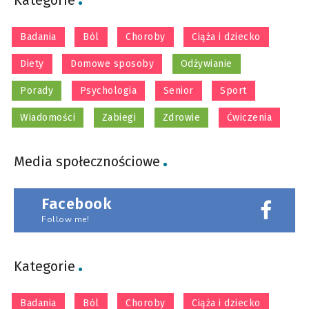
Badania
Ból
Choroby
Ciąża i dziecko
Diety
Domowe sposoby
Odżywianie
Porady
Psychologia
Senior
Sport
Wiadomości
Zabiegi
Zdrowie
Ćwiczenia
Media społecznościowe
Facebook
Follow me!
Kategorie
Badania
Ból
Choroby
Ciąża i dziecko