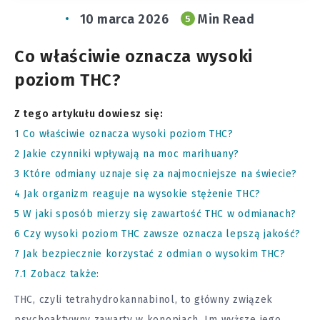
10 marca 2026
Min Read
5
Co właściwie oznacza wysoki
poziom THC?
Z tego artykułu dowiesz się:
1
Co właściwie oznacza wysoki poziom THC?
2
Jakie czynniki wpływają na moc marihuany?
3
Które odmiany uznaje się za najmocniejsze na świecie?
4
Jak organizm reaguje na wysokie stężenie THC?
5
W jaki sposób mierzy się zawartość THC w odmianach?
6
Czy wysoki poziom THC zawsze oznacza lepszą jakość?
7
Jak bezpiecznie korzystać z odmian o wysokim THC?
7.1
Zobacz także:
THC, czyli tetrahydrokannabinol, to główny związek
psychoaktywny zawarty w konopiach. Im wyższe jego