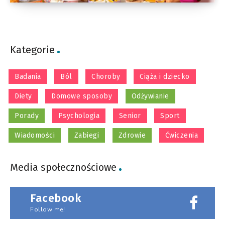
Kategorie
Badania
Ból
Choroby
Ciąża i dziecko
Diety
Domowe sposoby
Odżywianie
Porady
Psychologia
Senior
Sport
Wiadomości
Zabiegi
Zdrowie
Ćwiczenia
Media społecznościowe
Facebook
Follow me!