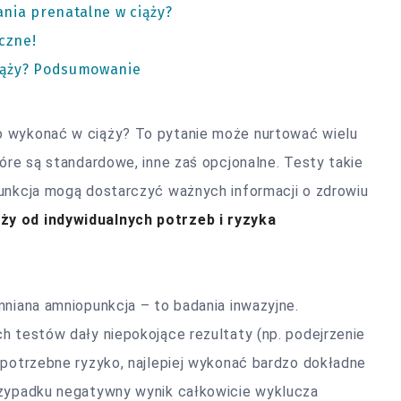
nia prenatalne w ciąży?
czne!
iąży? Podsumowanie
o wykonać w ciąży? To pytanie może nurtować wielu
tóre są standardowe, inne zaś opcjonalne. Testy takie
punkcja mogą dostarczyć ważnych informacji o zdrowiu
y od indywidualnych potrzeb i ryzyka
mniana amniopunkcja – to badania inwazyjne.
h testów dały niepokojące rezultaty (np. podejrzenie
epotrzebne ryzyko, najlepiej wykonać bardzo dokładne
rzypadku negatywny wynik całkowicie wyklucza