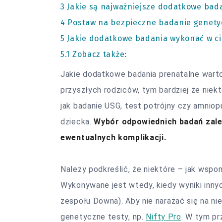
3
Jakie są najważniejsze dodatkowe bada
4
Postaw na bezpieczne badanie genety
5
Jakie dodatkowe badania wykonać w c
5.1
Zobacz także:
Jakie dodatkowe
badania
prenatalne wart
przyszłych rodziców, tym bardziej że niek
jak badanie USG, test potrójny czy amnio
dziecka.
Wybór odpowiednich badań zależ
ewentualnych komplikacji.
Należy podkreślić, że niektóre – jak wspo
Wykonywane jest wtedy, kiedy wyniki innyc
zespołu Downa). Aby nie narażać się na ni
genetyczne testy, np.
Nifty Pro
. W tym p