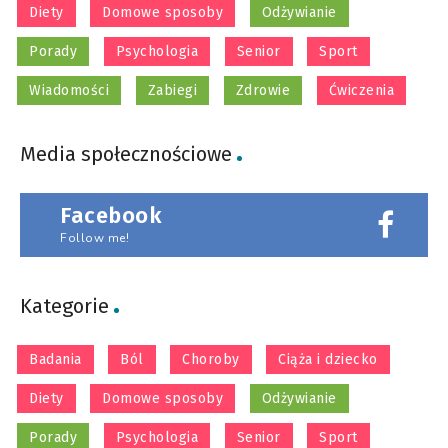
Diety
Domowe sposoby
Odżywianie
Porady
Psychologia
Senior
Sport
Wiadomości
Zabiegi
Zdrowie
Ćwiczenia
Media społecznościowe
Facebook
Follow me!
Kategorie
Badania
Ból
Choroby
Ciąża i dziecko
Diety
Domowe sposoby
Odżywianie
Porady
Psychologia
Senior
Sport