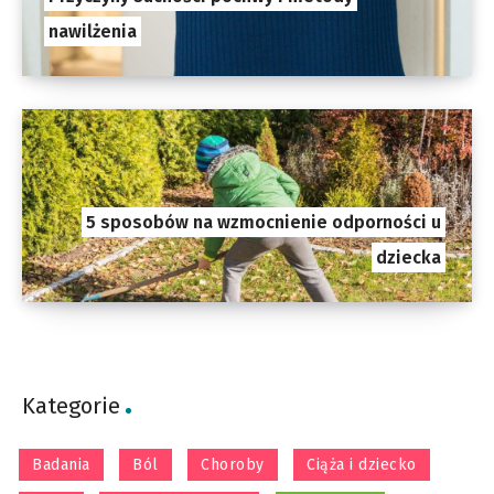
nawilżenia
5 sposobów na wzmocnienie odporności u
dziecka
Kategorie
Badania
Ból
Choroby
Ciąża i dziecko