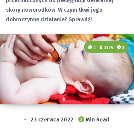
przeznaczonych do pielęgnacji delikatnej
skóry noworodków. W czym tkwi jego
dobroczynne działanie? Sprawdź!
0
2376
3
23 czerwca 2022
Min Read
3