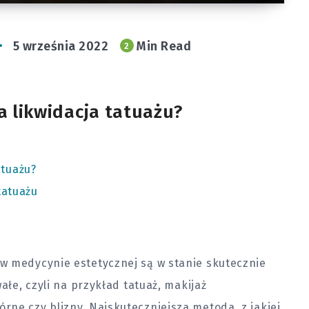
5 września 2022
Min Read
2
a likwidacja tatuażu?
atuażu?
tatuażu
w medycynie estetycznej są w stanie skutecznie
ałe, czyli na przykład tatuaż, makijaż
ne czy blizny. Najskuteczniejsza metoda, z jakiej