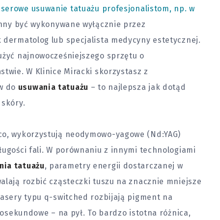
serowe usuwanie tatuażu profesjonalistom, np. w
inny być wykonywane wyłącznie przez
 dermatolog lub specjalista medycyny estetycznej.
 użyć najnowocześniejszego sprzętu o
stwie. W Klinice Miracki skorzystasz z
ów do
usuwania tatuażu
– to najlepsza jak dotąd
 skóry.
ico, wykorzystują neodymowo-yagowe (Nd:YAG)
ługości fali. W porównaniu z innymi technologiami
nia tatuażu
, parametry energii dostarczanej w
alają rozbić cząsteczki tuszu na znacznie mniejsze
lasery typu q-switched rozbijają pigment na
ikosekundowe – na pył. To bardzo istotna różnica,