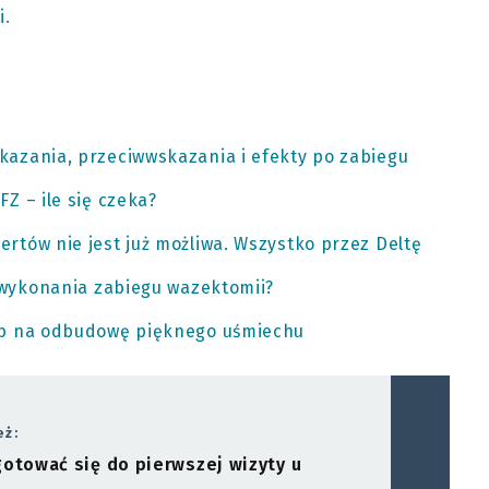
i
.
azania, przeciwwskazania i efekty po zabiegu
Z – ile się czeka?
tów nie jest już możliwa. Wszystko przez Deltę
 wykonania zabiegu wazektomii?
ób na odbudowę pięknego uśmiechu
eż:
gotować się do pierwszej wizyty u