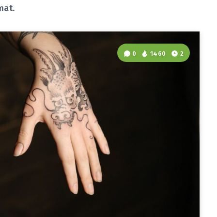
mat.
0
1460
2