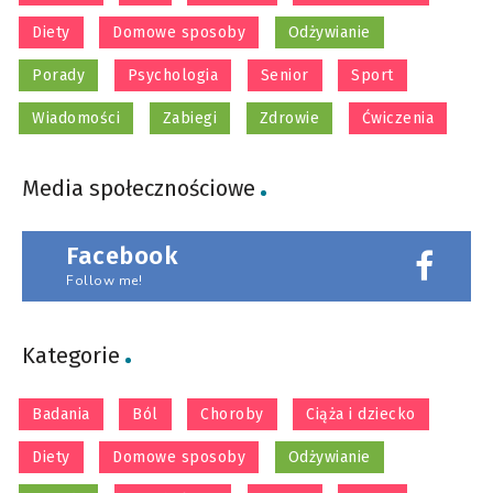
Diety
Domowe sposoby
Odżywianie
Porady
Psychologia
Senior
Sport
Wiadomości
Zabiegi
Zdrowie
Ćwiczenia
Media społecznościowe
Facebook
Follow me!
Kategorie
Badania
Ból
Choroby
Ciąża i dziecko
Diety
Domowe sposoby
Odżywianie