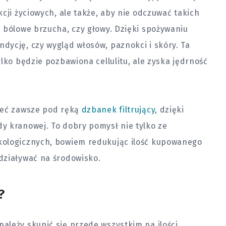
cji życiowych, ale także, aby nie odczuwać takich
 bólowe brzucha, czy głowy. Dzięki spożywaniu
dycję, czy wygląd włosów, paznokci i skóry. Ta
lko będzie pozbawiona cellulitu, ale zyska jędrność
ieć zawsze pod ręką
dzbanek filtrujący
, dzięki
y kranowej. To dobry pomysł nie tylko ze
kologicznych, bowiem redukując ilość kupowanego
działywać na środowisko.
?
ależy skupić się przede wszystkim na ilości