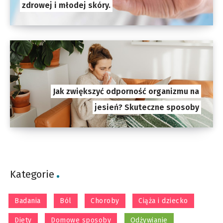
zdrowej i młodej skóry.
Jak zwiększyć odporność organizmu na
jesień? Skuteczne sposoby
Kategorie
Badania
Ból
Choroby
Ciąża i dziecko
Diety
Domowe sposoby
Odżywianie