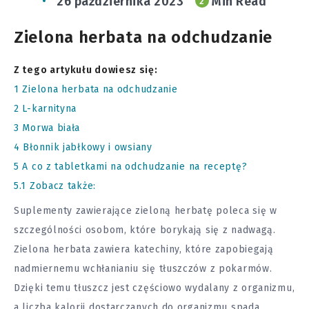
26 października 2023
Min Read
2
Zielona herbata na odchudzanie
Z tego artykułu dowiesz się:
1
Zielona herbata na odchudzanie
2
L-karnityna
3
Morwa biała
4
Błonnik jabłkowy i owsiany
5
A co z tabletkami na odchudzanie na receptę?
5.1
Zobacz także:
Suplementy zawierające zieloną herbatę poleca się w
szczególności osobom, które borykają się z nadwagą.
Zielona herbata zawiera katechiny, które zapobiegają
nadmiernemu wchłanianiu się tłuszczów z pokarmów.
Dzięki temu tłuszcz jest częściowo wydalany z organizmu,
a liczba kalorii dostarczanych do organizmu spada.