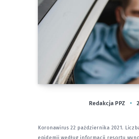
Redakcja PPZ
Koronawirus 22 października 2021. Licz
epidemii według informacji resortu wynos