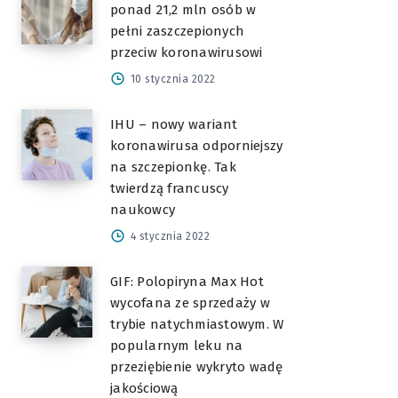
ponad 21,2 mln osób w
pełni zaszczepionych
przeciw koronawirusowi
10 stycznia 2022
IHU – nowy wariant
koronawirusa odporniejszy
na szczepionkę. Tak
twierdzą francuscy
naukowcy
4 stycznia 2022
GIF: Polopiryna Max Hot
wycofana ze sprzedaży w
trybie natychmiastowym. W
popularnym leku na
przeziębienie wykryto wadę
jakościową