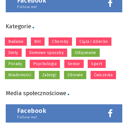
Facebook
Follow me!
Kategorie
Badania
Ból
Choroby
Ciąża i dziecko
Diety
Domowe sposoby
Odżywianie
Porady
Psychologia
Senior
Sport
Wiadomości
Zabiegi
Zdrowie
Ćwiczenia
Media społecznościowe
Facebook
Follow me!