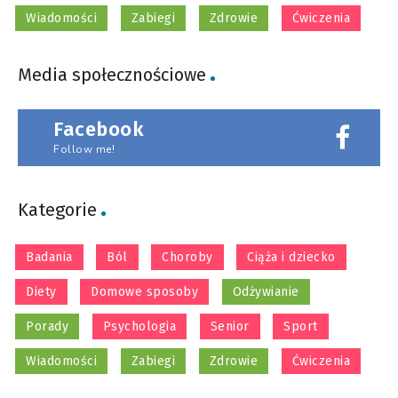
Wiadomości
Zabiegi
Zdrowie
Ćwiczenia
Media społecznościowe
Facebook
Follow me!
Kategorie
Badania
Ból
Choroby
Ciąża i dziecko
Diety
Domowe sposoby
Odżywianie
Porady
Psychologia
Senior
Sport
Wiadomości
Zabiegi
Zdrowie
Ćwiczenia