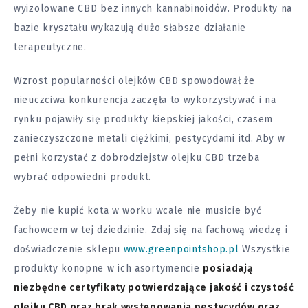
wyizolowane CBD bez innych kannabinoidów. Produkty na
bazie kryształu wykazują dużo słabsze działanie
terapeutyczne.
Wzrost popularności olejków CBD spowodował że
nieuczciwa konkurencja zaczęła to wykorzystywać i na
rynku pojawiły się produkty kiepskiej jakości, czasem
zanieczyszczone metali ciężkimi, pestycydami itd. Aby w
pełni korzystać z dobrodziejstw olejku CBD trzeba
wybrać odpowiedni produkt.
Żeby nie kupić kota w worku wcale nie musicie być
fachowcem w tej dziedzinie. Zdaj się na fachową wiedzę i
doświadczenie sklepu
www.greenpointshop.pl
Wszystkie
produkty konopne w ich asortymencie
posiadają
niezbędne certyfikaty potwierdzające jakość i czystość
olejku CBD oraz brak występowania pestycydów oraz