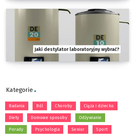
Jaki destylator laboratoryjny wybrać?
Kategorie
Badania
Ból
Choroby
Ciąża i dziecko
Diety
Domowe sposoby
Odżywianie
Porady
Psychologia
Senior
Sport