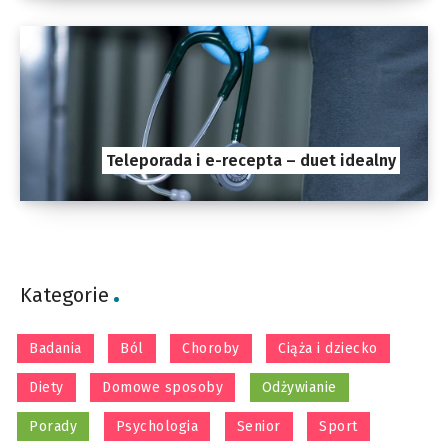
Teleporada i e-recepta – duet idealny
Kategorie
Badania
Ból
Choroby
Ciąża i dziecko
Diety
Domowe sposoby
Odżywianie
Porady
Psychologia
Senior
Sport