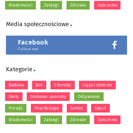
Wiadomości
Zabiegi
Zdrowie
Ćwiczenia
Media społecznościowe
Facebook
Follow me!
Kategorie
Badania
Ból
Choroby
Ciąża i dziecko
Diety
Domowe sposoby
Odżywianie
Porady
Psychologia
Senior
Sport
Wiadomości
Zabiegi
Zdrowie
Ćwiczenia