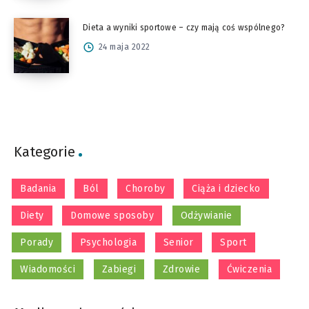
Dieta a wyniki sportowe – czy mają coś wspólnego?
24 maja 2022
Kategorie
Badania
Ból
Choroby
Ciąża i dziecko
Diety
Domowe sposoby
Odżywianie
Porady
Psychologia
Senior
Sport
Wiadomości
Zabiegi
Zdrowie
Ćwiczenia