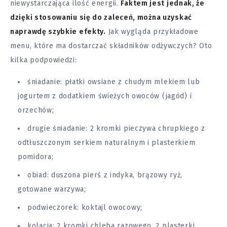
niewystarczająca ilość energii.
Faktem jest jednak, że
dzięki stosowaniu się do zaleceń, można uzyskać
naprawdę szybkie efekty.
Jak wygląda przykładowe
menu, które ma dostarczać składników odżywczych? Oto
kilka podpowiedzi:
śniadanie: płatki owsiane z chudym mlekiem lub
jogurtem z dodatkiem świeżych owoców (jagód) i
orzechów;
drugie śniadanie: 2 kromki pieczywa chrupkiego z
odtłuszczonym serkiem naturalnym i plasterkiem
pomidora;
obiad: duszona pierś z indyka, brązowy ryż,
gotowane warzywa;
podwieczorek: koktajl owocowy;
kolacja: 2 kromki chleba razowego, 2 plasterki