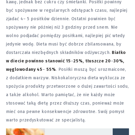
kawę, jednak bez cukru czy śmietanki. Posiłki powinny
być spożywane w regularnych odstępach czasu, najlepiej
zjadać 4– 5 posiłków dziennie. Ostatni powinien być
spożywany nie później niż 3 godziny przed snem. Nie
wolno podjadać pomiędzy posiłkami, najlepiej pić wtedy
jedynie wodę. Dieta musi być dobrze zbilansowana, by
dostarczała niezbędnych składników odżywczych.
Białko
w diecie powinno stanowić 15
–
25%, tłuszcze 20
–
30%,
węglowodany 45
–
55%
. Posiłki muszą być urozmaicone,
z dodatkiem warzyw. Niskokaloryczna dieta wyklucza ze
spożycia produkty przetworzone o dużej zawartości sodu,
a także alkohol. Warto pamiętać, że nie każdy może
stosować taką dietę przez dłuższy czas, ponieważ może
mieć ona pewne konsekwencje zdrowotne. Swój pomysł
warto przedyskutować ze specjalistą.