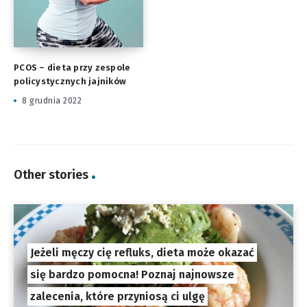
PCOS – dieta przy zespole
policystycznych jajników
8 grudnia 2022
Other stories
Jeżeli męczy cię refluks, dieta może okazać
się bardzo pomocna! Poznaj najnowsze
zalecenia, które przyniosą ci ulgę