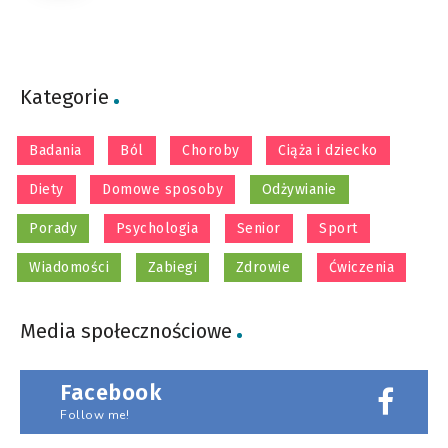
Kategorie
Badania
Ból
Choroby
Ciąża i dziecko
Diety
Domowe sposoby
Odżywianie
Porady
Psychologia
Senior
Sport
Wiadomości
Zabiegi
Zdrowie
Ćwiczenia
Media społecznościowe
Facebook
Follow me!