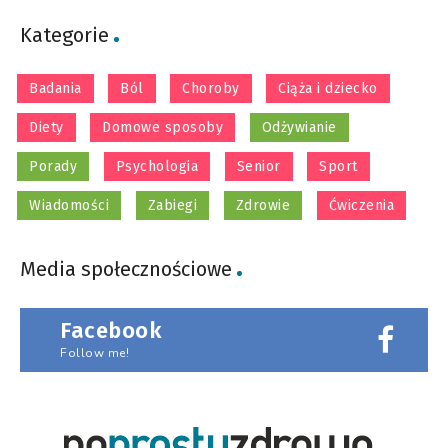
Kategorie
Badania
Ból
Choroby
Ciąża i dziecko
Diety
Domowe sposoby
Odżywianie
Porady
Psychologia
Senior
Sport
Wiadomości
Zabiegi
Zdrowie
Ćwiczenia
Media społecznościowe
Facebook
Follow me!