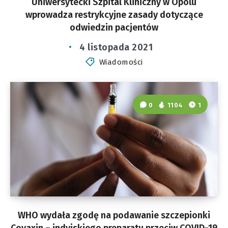
Uniwersytecki Szpital Kliniczny w Opolu
wprowadza restrykcyjne zasady dotyczące
odwiedzin pacjentów
4 listopada 2021
Wiadomości
0
1104
1
WHO wydała zgodę na podawanie szczepionki
Covaxin – indyjskiego preparatu przeciw COVID-19