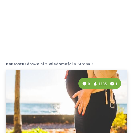
PoProstuZdrowo.pl
»
Wiadomości
»
Strona 2
0
1235
1