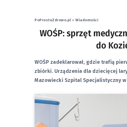
PoProstuZdrowo.pl
»
Wiadomości
WOŚP: sprzęt medyczny
do Kozi
WOŚP zadeklarował, gdzie trafią pie
zbiórki. Urządzenia dla dziecięcej la
Mazowiecki Szpital Specjalistyczny w