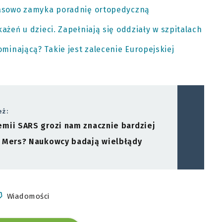
zasowo zamyka poradnię ortopedyczną
ażeń u dzieci. Zapełniają się oddziały w szpitalach
inającą? Takie jest zalecenie Europejskiej
eż:
mii SARS grozi nam znacznie bardziej
 Mers? Naukowcy badają wielbłądy
Wiadomości