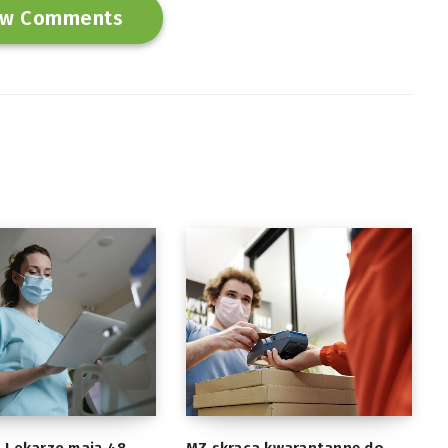
w Comments
. Lekarze mają 48
MZ skraca kwarantannę do