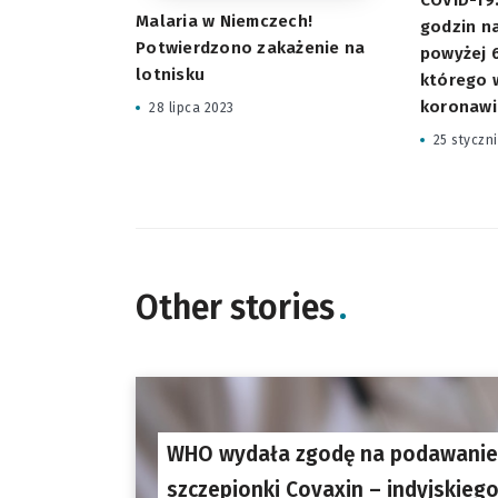
Malaria w Niemczech!
godzin n
Potwierdzono zakażenie na
powyżej 6
lotnisku
którego 
koronawi
28 lipca 2023
25 styczn
Other stories
WHO wydała zgodę na podawanie
szczepionki Covaxin – indyjskieg