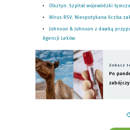
Olsztyn. Szpital wojewódzki tymc
Wirus RSV. Niespotykana liczba zak
Johnson & Johnson z dawką przypom
Agencji Leków
Zobacz t
Po pande
zabójczy