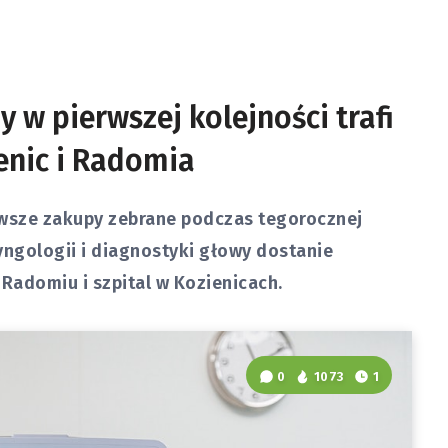
 w pierwszej kolejności trafi
enic i Radomia
rwsze zakupy zebrane podczas tegorocznej
ryngologii i diagnostyki głowy dostanie
 Radomiu i szpital w Kozienicach.
0
1073
1