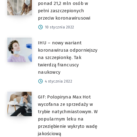
ponad 21,2 mln osób w
pełni zaszczepionych
przeciw koronawirusowi
10 stycznia 2022
IHU – nowy wariant
koronawirusa odporniejszy
na szczepionkę. Tak
twierdzą francuscy
naukowcy
4 stycznia 2022
GIF: Polopiryna Max Hot
wycofana ze sprzedaży w
trybie natychmiastowym. W
popularnym leku na
przeziębienie wykryto wadę
jakościową