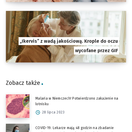
„Ikervis” z wadą jakościową. Krople do oczu
wycofane przez GIF
Zobacz także
Malaria w Niemczech! Potwierdzono zakażenie na
lotnisku
28 lipca 2023
COVID-19. Lekarze mają 48 godzin na zbadanie