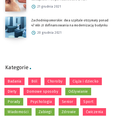
21 grudnia 2021
Zachodniopomorskie: dwa szpitale otrzymały ponad
47 mln zł dofinansowania na modernizację budynku
20 grudnia 2021
Kategorie
Badania
Ból
Choroby
Ciąża i dziecko
Diety
Domowe sposoby
Odżywianie
Porady
Psychologia
Senior
Sport
Wiadomości
Zabiegi
Zdrowie
Ćwiczenia