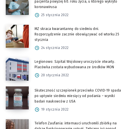
pacjenta powyżej 60. roku życia, u którego wykryto
koronawirusa
25 stycznia 2022
MZ skraca kwarantannę do siedmiu dni.
Rozporządzenie zacznie obowiązywać od wtorku 25
stycznia
24 stycznia 2022
Legionowo: Szpital Wojskowy uroczyście otwarty.
Placówka została wybudowana ze środków MON
20 stycznia 2022
Skuteczność szczepionek przeciwko COVID-19 spada
po upływie siedmiu miesięcy od podania – wyniki
badań naukowców z USA
19 stycznia 2022
Telefon Zaufania: internauci uruchomili zbiórkę na
dalsze funkcjonowanie usługi. Zebrano już ponad