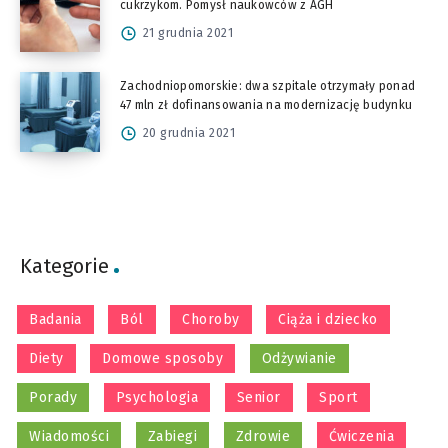
cukrzykom. Pomysł naukowców z AGH
21 grudnia 2021
Zachodniopomorskie: dwa szpitale otrzymały ponad
47 mln zł dofinansowania na modernizację budynku
20 grudnia 2021
Kategorie
Badania
Ból
Choroby
Ciąża i dziecko
Diety
Domowe sposoby
Odżywianie
Porady
Psychologia
Senior
Sport
Wiadomości
Zabiegi
Zdrowie
Ćwiczenia