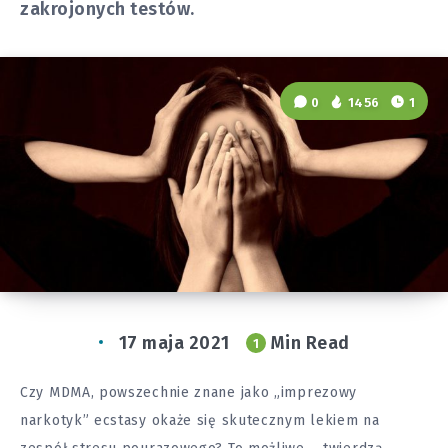
zakrojonych testów.
0
1456
1
17 maja 2021
Min Read
1
Czy MDMA, powszechnie znane jako „imprezowy
narkotyk” ecstasy okaże się skutecznym lekiem na