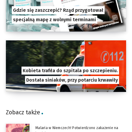
Gdzie się zaszczepić? Rząd przygotował
specjalną mapę z wolnymi terminami
Kobieta trafiła do szpitala po szczepieniu.
Dostała siniaków, przy potarciu krwawiły
Zobacz także
Malaria w Niemczech! Potwierdzono zakażenie na