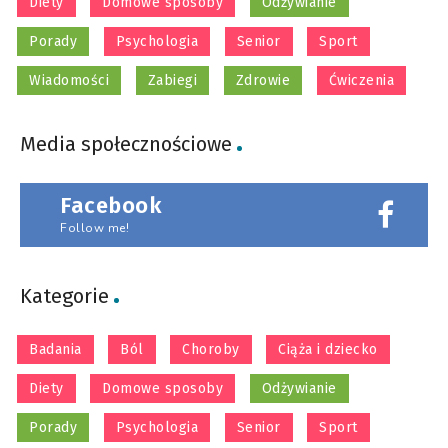
Diety
Domowe sposoby
Odżywianie
Porady
Psychologia
Senior
Sport
Wiadomości
Zabiegi
Zdrowie
Ćwiczenia
Media społecznościowe
Facebook
Follow me!
Kategorie
Badania
Ból
Choroby
Ciąża i dziecko
Diety
Domowe sposoby
Odżywianie
Porady
Psychologia
Senior
Sport