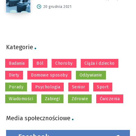
20 grudnia 2021
Kategorie
Badania
Ból
Choroby
Ciąża i dziecko
Diety
Domowe sposoby
Odżywianie
Porady
Psychologia
Senior
Sport
Wiadomości
Zabiegi
Zdrowie
Ćwiczenia
Media społecznościowe