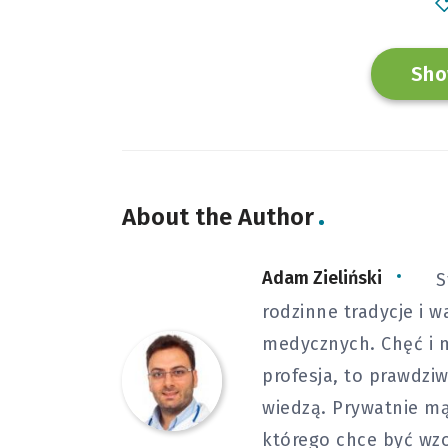
Sho
About the Author
Adam Zieliński
S
rodzinne tradycje i
medycznych. Chęć i m
profesja, to prawdziw
wiedzą. Prywatnie mą
którego chce być wz