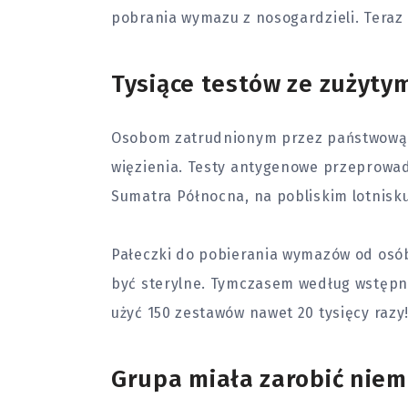
pobrania wymazu z nosogardzieli. Tera
Tysiące testów ze zużyty
Osobom zatrudnionym przez państwową f
więzienia. Testy antygenowe przeprowad
Sumatra Północna, na pobliskim lotnisku
Pałeczki do pobierania wymazów od osó
być sterylne. Tymczasem według wstępn
użyć 150 zestawów nawet 20 tysięcy razy
Grupa miała zarobić niema