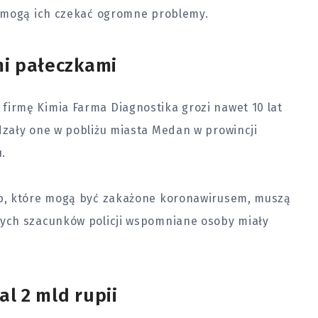
z mogą ich czekać ogromne problemy.
mi pałeczkami
irmę Kimia Farma Diagnostika grozi nawet 10 lat
zały one w pobliżu miasta Medan w prowincji
.
b, które mogą być zakażone koronawirusem, muszą
ych szacunków policji wspomniane osoby miały
!
l 2 mld rupii