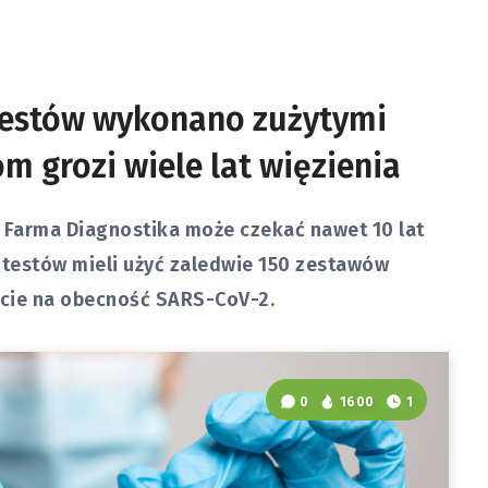
 testów wykonano zużytymi
m grozi wiele lat więzienia
Farma Diagnostika może czekać nawet 10 lat
 testów mieli użyć zaledwie 150 zestawów
ście na obecność SARS-CoV-2.
0
1600
1