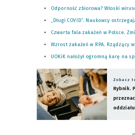
Odporność zbiorowa? Włoski wiruso
„Długi COVID”. Naukowcy ostrzegaj
Czwarta fala zakażeń w Polsce. Zm
Wzrost zakażeń w RPA. Rządzący w
UOKiK nałożył ogromną karę na s
Zobacz t
Rybnik. 
przeznac
oddziału