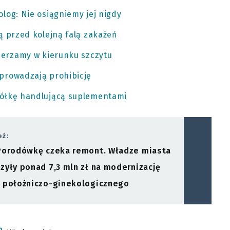
log: Nie osiągniemy jej nigdy
ą przed kolejną falą zakażeń
ierzamy w kierunku szczytu
prowadzają prohibicję
półkę handlującą suplementami
eż:
Porodówkę czeka remont. Władze miasta
zyły ponad 7,3 mln zł na modernizację
 położniczo-ginekologicznego