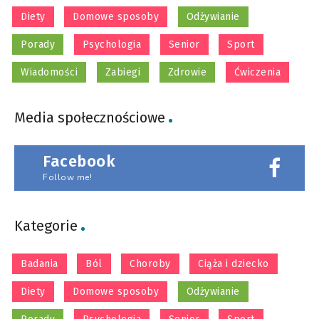
Diety
Domowe sposoby
Odżywianie
Porady
Psychologia
Senior
Sport
Wiadomości
Zabiegi
Zdrowie
Ćwiczenia
Media społecznościowe
Facebook
Follow me!
Kategorie
Badania
Ból
Choroby
Ciąża i dziecko
Diety
Domowe sposoby
Odżywianie