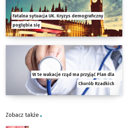
Fatalna sytuacja UK. Kryzys demograficzny
pogłębia się
W te wakacje rząd ma przyjąć Plan dla
Chorób Rzadkich
Zobacz także