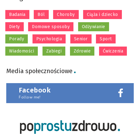
Badania
Ból
Choroby
Ciąża i dziecko
Diety
Domowe sposoby
Odżywianie
Porady
Psychologia
Senior
Sport
Wiadomości
Zabiegi
Zdrowie
Ćwiczenia
Media społecznościowe
Facebook
Follow me!