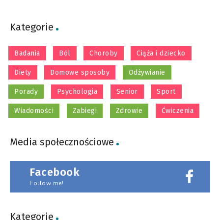
Kategorie
Badania
Ból
Choroby
Ciąża i dziecko
Diety
Domowe sposoby
Odżywianie
Porady
Psychologia
Senior
Sport
Wiadomości
Zabiegi
Zdrowie
Ćwiczenia
Media społecznościowe
Facebook
Follow me!
Kategorie