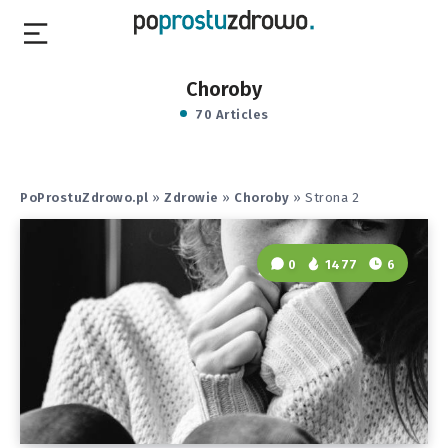
Choroby
70 Articles
PoProstuZdrowo.pl
»
Zdrowie
»
Choroby
»
Strona 2
0
1477
6