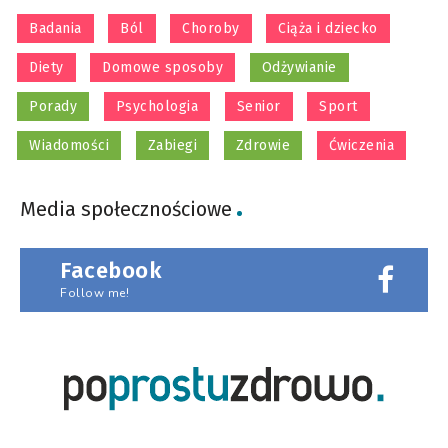
Badania
Ból
Choroby
Ciąża i dziecko
Diety
Domowe sposoby
Odżywianie
Porady
Psychologia
Senior
Sport
Wiadomości
Zabiegi
Zdrowie
Ćwiczenia
Media społecznościowe
Facebook
Follow me!