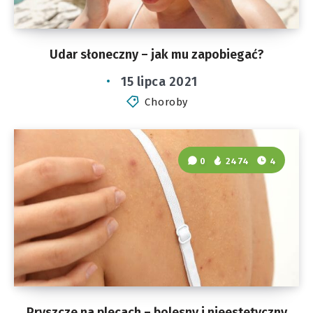
Udar słoneczny – jak mu zapobiegać?
15 lipca 2021
Choroby
0
2474
4
Pryszcze na plecach – bolesny i nieestetyczny