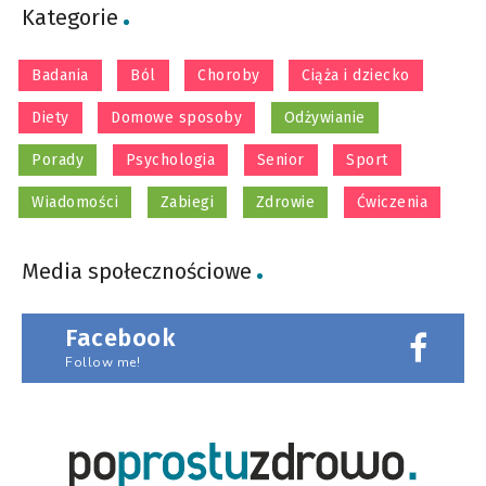
Kategorie
Badania
Ból
Choroby
Ciąża i dziecko
Diety
Domowe sposoby
Odżywianie
Porady
Psychologia
Senior
Sport
Wiadomości
Zabiegi
Zdrowie
Ćwiczenia
Media społecznościowe
Facebook
Follow me!