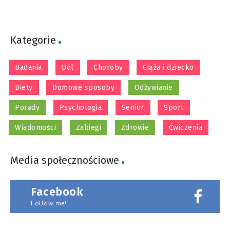
Kategorie
Badania
Ból
Choroby
Ciąża i dziecko
Diety
Domowe sposoby
Odżywianie
Porady
Psychologia
Senior
Sport
Wiadomości
Zabiegi
Zdrowie
Ćwiczenia
Media społecznościowe
Facebook
Follow me!