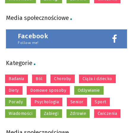
Media społecznościowe
Facebook
Follow me!
Kategorie
Badania
Ból
Choroby
Ciąża i dziecko
Diety
Domowe sposoby
Odżywianie
Porady
Psychologia
Senior
Sport
Wiadomości
Zabiegi
Zdrowie
Ćwiczenia
Media społecznościowe