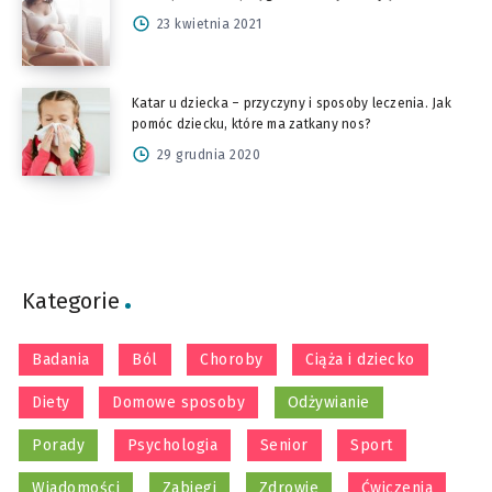
23 kwietnia 2021
Katar u dziecka – przyczyny i sposoby leczenia. Jak
pomóc dziecku, które ma zatkany nos?
29 grudnia 2020
Kategorie
Badania
Ból
Choroby
Ciąża i dziecko
Diety
Domowe sposoby
Odżywianie
Porady
Psychologia
Senior
Sport
Wiadomości
Zabiegi
Zdrowie
Ćwiczenia