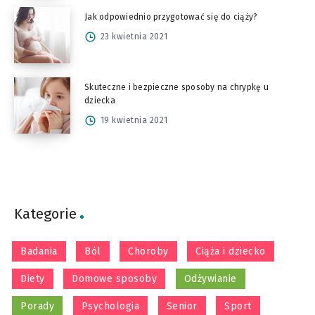
Jak odpowiednio przygotować się do ciąży?
23 kwietnia 2021
Skuteczne i bezpieczne sposoby na chrypkę u
dziecka
19 kwietnia 2021
Kategorie
Badania
Ból
Choroby
Ciąża i dziecko
Diety
Domowe sposoby
Odżywianie
Porady
Psychologia
Senior
Sport