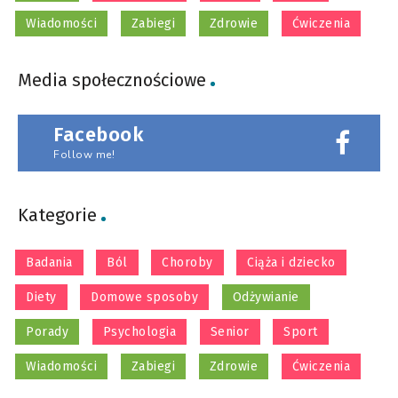
Wiadomości
Zabiegi
Zdrowie
Ćwiczenia
Media społecznościowe
Facebook
Follow me!
Kategorie
Badania
Ból
Choroby
Ciąża i dziecko
Diety
Domowe sposoby
Odżywianie
Porady
Psychologia
Senior
Sport
Wiadomości
Zabiegi
Zdrowie
Ćwiczenia