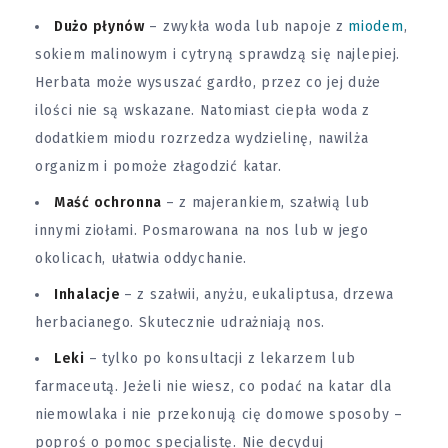
Dużo płynów
– zwykła woda lub napoje z
miodem
,
sokiem malinowym i cytryną sprawdzą się najlepiej.
Herbata może wysuszać gardło, przez co jej duże
ilości nie są wskazane. Natomiast ciepła woda z
dodatkiem miodu rozrzedza wydzielinę, nawilża
organizm i pomoże złagodzić katar.
Maść ochronna
– z majerankiem, szałwią lub
innymi ziołami. Posmarowana na nos lub w jego
okolicach, ułatwia oddychanie.
Inhalacje
– z szałwii, anyżu, eukaliptusa, drzewa
herbacianego. Skutecznie udrażniają nos.
Leki
– tylko po konsultacji z lekarzem lub
farmaceutą. Jeżeli nie wiesz, co podać na katar dla
niemowlaka i nie przekonują cię domowe sposoby –
poproś o pomoc specjalistę. Nie decyduj