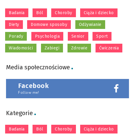
Badania
Ból
Choroby
Ciąża i dziecko
Diety
Domowe sposoby
Odżywianie
Porady
Psychologia
Senior
Sport
Wiadomości
Zabiegi
Zdrowie
Ćwiczenia
Media społecznościowe
Facebook
Follow me!
Kategorie
Badania
Ból
Choroby
Ciąża i dziecko