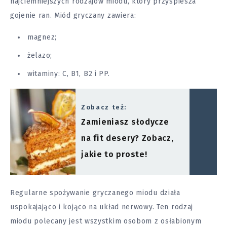
najciemniejszych rodzajów miodu, który przyspiesza
gojenie ran. Miód gryczany zawiera:
magnez;
żelazo;
witaminy: C, B1, B2 i PP.
Zobacz też:
Zamieniasz słodycze
na fit desery? Zobacz,
jakie to proste!
Regularne spożywanie gryczanego miodu działa
uspokajająco i kojąco na układ nerwowy. Ten rodzaj
miodu polecany jest wszystkim osobom z osłabionym