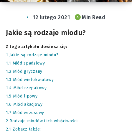
12 lutego 2021
Min Read
4
Jakie są rodzaje miodu?
Z tego artykułu dowiesz się:
1
Jakie są rodzaje miodu?
1.1
Miód spadziowy
1.2
Miód gryczany
1.3
Miód wielokwiatowy
1.4
Miód rzepakowy
1.5
Miód lipowy
1.6
Miód akacjowy
1.7
Miód wrzosowy
2
Rodzaje miodów i ich właściwości
2.1
Zobacz także: