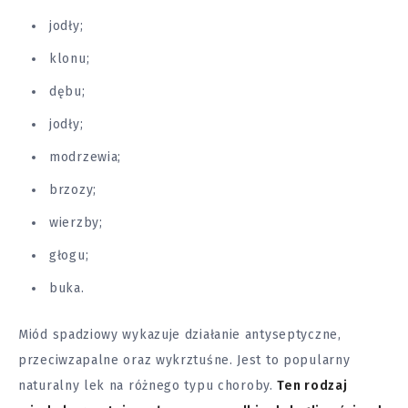
jodły;
klonu;
dębu;
jodły;
modrzewia;
brzozy;
wierzby;
głogu;
buka.
Miód spadziowy wykazuje działanie antyseptyczne,
przeciwzapalne oraz wykrztuśne. Jest to popularny
naturalny lek na różnego typu
choroby
.
Ten rodzaj