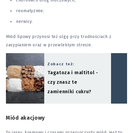
chorobach dróg moczowych;
reumatyzmie;
nerwicy.
Miód lipowy przynosi też ulgę przy trudnościach z
zasypianiem oraz w przewlekłym stresie.
Zobacz też:
Tagatoza i maltitol -
czy znasz te
zamienniki cukru?
Miód akacjowy
To jasny, kremowy i czasami przezroczysty miód. Jest to