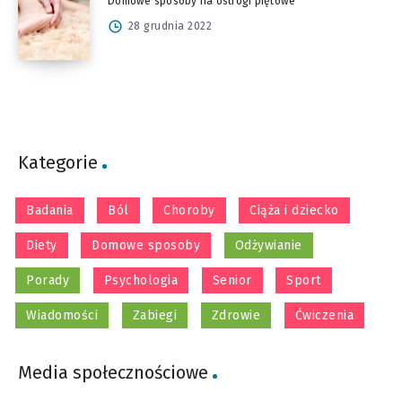
Domowe sposoby na ostrogi piętowe
28 grudnia 2022
Kategorie
Badania
Ból
Choroby
Ciąża i dziecko
Diety
Domowe sposoby
Odżywianie
Porady
Psychologia
Senior
Sport
Wiadomości
Zabiegi
Zdrowie
Ćwiczenia
Media społecznościowe