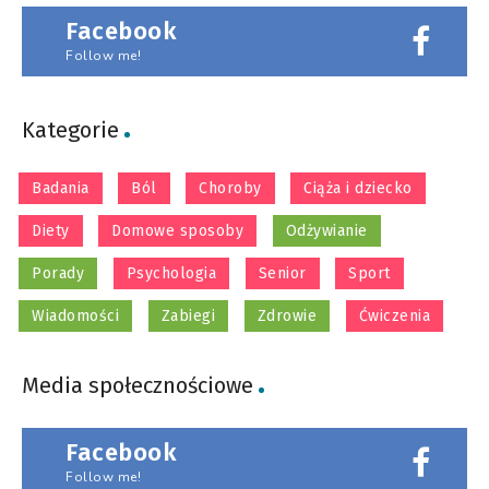
Facebook
Follow me!
Kategorie
Badania
Ból
Choroby
Ciąża i dziecko
Diety
Domowe sposoby
Odżywianie
Porady
Psychologia
Senior
Sport
Wiadomości
Zabiegi
Zdrowie
Ćwiczenia
Media społecznościowe
Facebook
Follow me!