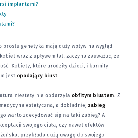
rsi implantami?
kty
ntami?
po prostu genetyka mają duży wpływ na wygląd
kobiet wraz z upływem lat, zaczyna zauważać, że
ność. Kobiety, które urodziły
dzieci
, i karmiły
im jest
opadający biust
.
atura niestety nie obdarzyła
obfitym biustem
. Z
 medycyna estetyczna, a dokładniej
zabieg
ego warto zdecydować się na taki zabieg? A
ceptacji swojego ciała, czy nawet efektów
ć żeńska, przykłada dużą uwagę do swojego