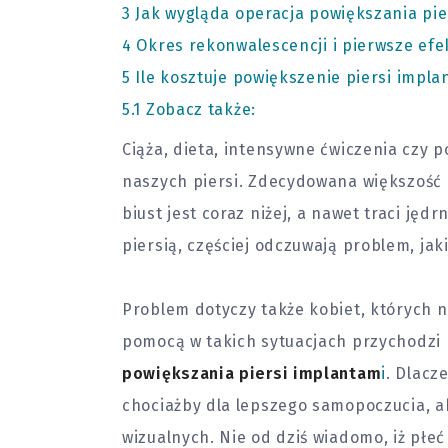
3
Jak wygląda operacja powiększania pie
4
Okres rekonwalescencji i pierwsze efe
5
Ile kosztuje powiększenie piersi impla
5.1
Zobacz także:
Ciąża, dieta, intensywne ćwiczenia czy 
naszych piersi. Zdecydowana większość 
biust jest coraz niżej, a nawet traci jędr
piersią, częściej odczuwają problem, jak
Problem dotyczy także kobiet, których n
pomocą w takich sytuacjach przychodzi
powiększania piersi implantam
i
. Dlacz
chociażby dla lepszego samopoczucia, ak
wizualnych. Nie od dziś wiadomo, iż płe