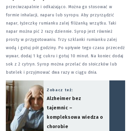
przeciwzapalnie i odkażająco. Można go stosować w
formie inhalacji, naparu lub syropu. Aby przyrządzić
napar, łyżeczkę rumianku zalej filiżanką wrzątku. Taki
napar można pić 2 razy dziennie. Syrop jest również
prosty w przygotowaniu. Trzy szklanki rumianku zalej
wodą i gotuj pół godziny. Po upływie tego czasu przecedź
wywar, dodaj 1 kg cukru i gotuj 10 minut. Na koniec dodaj
sok z 2 cytryn. Syrop można przelać do słoiczków lub
butelek i przyjmować dwa razy w ciągu dnia.
Zobacz też:
Alzheimer bez
tajemnic –
kompleksowa wiedza o
chorobie