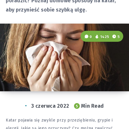
poradzić? Poznaj domowe sposoby na katar,
aby przynieść sobie szybką ulgę.
0
1425
5
3 czerwca 2022
Min Read
5
Katar pojawia się zwykle przy przeziębieniu, grypie i
alergii. Jakie są jego przyczyny? Czy można zwalczyć