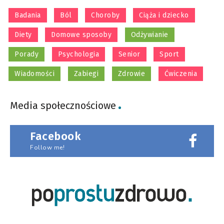
Badania
Ból
Choroby
Ciąża i dziecko
Diety
Domowe sposoby
Odżywianie
Porady
Psychologia
Senior
Sport
Wiadomości
Zabiegi
Zdrowie
Ćwiczenia
Media społecznościowe
Facebook
Follow me!