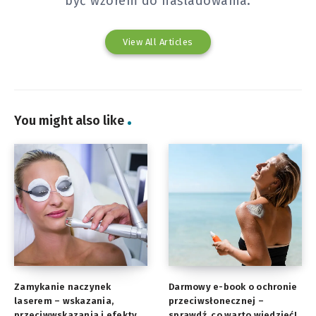
być wzorem do naśladowania.
View All Articles
You might also like
Zamykanie naczynek
Darmowy e-book o ochronie
laserem – wskazania,
przeciwsłonecznej –
przeciwwskazania i efekty
sprawdź, co warto wiedzieć!