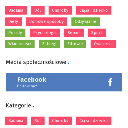
Badania
Ból
Choroby
Ciąża i dziecko
Diety
Domowe sposoby
Odżywianie
Porady
Psychologia
Senior
Sport
Wiadomości
Zabiegi
Zdrowie
Ćwiczenia
Media społecznościowe
Facebook
Follow me!
Kategorie
Badania
Ból
Choroby
Ciąża i dziecko