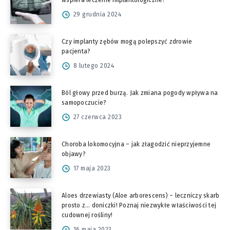
wspiera leczenie implantologiczne?
29 grudnia 2024
Czy implanty zębów mogą polepszyć zdrowie
pacjenta?
8 lutego 2024
Ból głowy przed burzą. Jak zmiana pogody wpływa na
samopoczucie?
27 czerwca 2023
Choroba lokomocyjna – jak złagodzić nieprzyjemne
objawy?
17 maja 2023
Aloes drzewiasty (Aloe arborescens) – leczniczy skarb
prosto z… doniczki! Poznaj niezwykłe właściwości tej
cudownej rośliny!
16 maja 2023