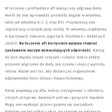
W leczeniu i profilaktyce aft ważną rolę odgrywa dieta.
Warto do niej wprowadzić produkty bogate w witaminy,
takie jak witamina A, C, E oraz B12. Przyśpieszą one
regenerację śluzówki jamy ustnej. Te witaminy znajdziemy
w warzywach, owocach, jogurtach, drożdżach i niektórych
ziołach.
Na leczenie aft korzystnie wpływa również
spożywanie warzyw wzmacniających odporność
. Należą
do nich między innymi czosnek i cebula. Dobre efekty
przynosi włączenie do diety żeń-szenia i oleju z wątroby
rekina. Ważne jest też, aby dostarczać organizmowi
odpowiedniej ilości żelaza i kwasu foliowego.
Kiedy pojawiają się afty, należy zrezygnować z alkoholu,
ostrych przypraw, kwaśnych potraw i gorących napojów.
Mogą one wydłużyć proces gojenia się owrzodzeń.
Powinno się też unikać cukru, bo stanowi on najlepszą