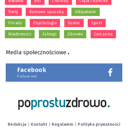
Badania
Ból
Choroby
Ciąża i dziecko
Diety
Domowe sposoby
Odżywianie
Porady
Psychologia
Senior
Sport
Wiadomości
Zabiegi
Zdrowie
Ćwiczenia
Media społecznościowe
Facebook
Follow me!
Redakcja
|
Kontakt
|
Regulamin
|
Polityka prywatności