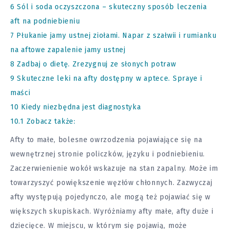
6
Sól i soda oczyszczona – skuteczny sposób leczenia
aft na podniebieniu
7
Płukanie jamy ustnej ziołami. Napar z szałwii i rumianku
na aftowe zapalenie jamy ustnej
8
Zadbaj o dietę. Zrezygnuj ze słonych potraw
9
Skuteczne leki na afty dostępny w aptece. Spraye i
maści
10
Kiedy niezbędna jest diagnostyka
10.1
Zobacz także:
Afty to małe, bolesne owrzodzenia pojawiające się na
wewnętrznej stronie policzków, języku i podniebieniu.
Zaczerwienienie wokół wskazuje na stan zapalny. Może im
towarzyszyć powiększenie węzłów chłonnych. Zazwyczaj
afty występują pojedynczo, ale mogą też pojawiać się w
większych skupiskach. Wyróżniamy afty małe, afty duże i
dziecięce. W miejscu, w którym się pojawią, może