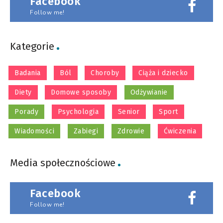
Facebook
Follow me!
Kategorie
Badania
Ból
Choroby
Ciąża i dziecko
Diety
Domowe sposoby
Odżywianie
Porady
Psychologia
Senior
Sport
Wiadomości
Zabiegi
Zdrowie
Ćwiczenia
Media społecznościowe
Facebook
Follow me!