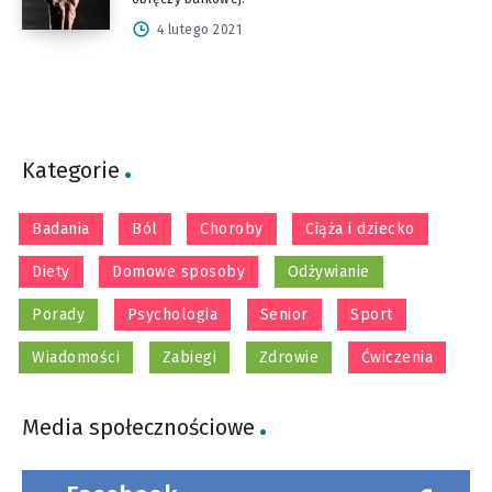
4 lutego 2021
Kategorie
Badania
Ból
Choroby
Ciąża i dziecko
Diety
Domowe sposoby
Odżywianie
Porady
Psychologia
Senior
Sport
Wiadomości
Zabiegi
Zdrowie
Ćwiczenia
Media społecznościowe